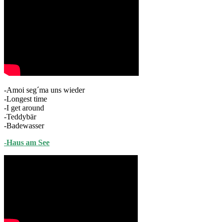
-Amoi seg´ma uns wieder
-Longest time
-I get around
-Teddybär
-Badewasser
-Haus am See