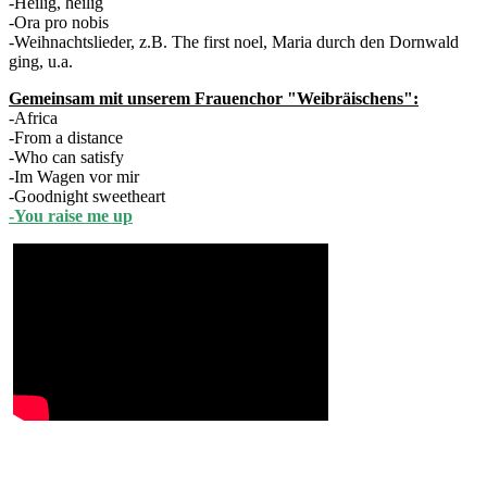
-Heilig, heilig
-Ora pro nobis
-Weihnachtslieder, z.B. The first noel, Maria durch den Dornwald
ging, u.a.
Gemeinsam mit unserem Frauenchor "Weibräischens":
-Africa
-From a distance
-Who can satisfy
-Im Wagen vor mir
-Goodnight sweetheart
-You raise me up